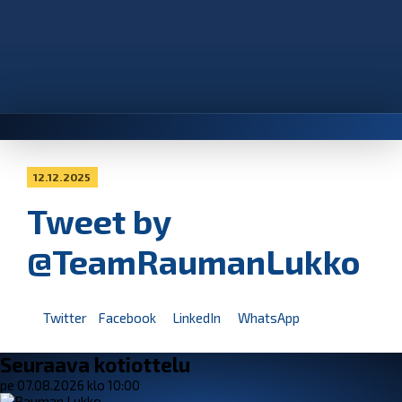
12.12.2025
Tweet by
@TeamRaumanLukko
Twitter
Facebook
LinkedIn
WhatsApp
Seuraava kotiottelu
pe 07.08.2026 klo 10:00