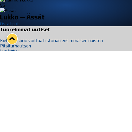
VS
Lukko — Ässät
Osta liput
Tuoreimmat uutiset
Kiekko-Espoo voittaa historian ensimmäisen naisten
Pitsiturnauksen
Lue juttu »
Pitsiturnauksen päiväliput on loppuunmyyty – Pitsitunnelmaan
pääset myös Marina Vistan terassilla
Lue juttu »
Lukko ja pirkanmaalainen vaatevalmistaja Nousu yhteistyöhön
Lue juttu »
Aapo Vanninen Nuorten Leijonien mukana
Lue juttu »
Rauman Lukko Oy on ostanut Marina Vista Oy:n liiketoiminnan
Raumalta
Lue juttu »