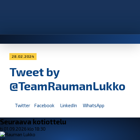
28.02.2024
Tweet by
@TeamRaumanLukko
Twitter
Facebook
LinkedIn
WhatsApp
Seuraava kotiottelu
ti 01.09.2026 klo 18:30