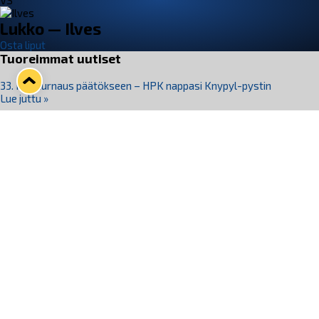
VS
Lukko — Ilves
Osta liput
Tuoreimmat uutiset
33. Pitsiturnaus päätökseen – HPK nappasi Knypyl-pystin
Lue juttu »
Otteluliput juhlakaudelle 26–27 nyt myynnissä!
Lue juttu »
Kiekko-Espoo voittaa historian ensimmäisen naisten
Pitsiturnauksen
Lue juttu »
Pitsiturnauksen päiväliput on loppuunmyyty – Pitsitunnelmaan
pääset myös Marina Vistan terassilla
Lue juttu »
Lukko ja pirkanmaalainen vaatevalmistaja Nousu yhteistyöhön
Lue juttu »
Seuraa Lukkoa somessa