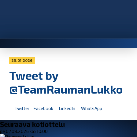
23.01.2026
Tweet by
@TeamRaumanLukko
Twitter
Facebook
LinkedIn
WhatsApp
Seuraava kotiottelu
pe 07.08.2026 klo 10:00