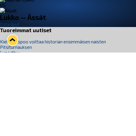
VS
Lukko — Ässät
Osta liput
Tuoreimmat uutiset
Kiekko-Espoo voittaa historian ensimmäisen naisten
Pitsiturnauksen
Lue juttu »
Pitsiturnauksen päiväliput on loppuunmyyty – Pitsitunnelmaan
pääset myös Marina Vistan terassilla
Lue juttu »
Lukko ja pirkanmaalainen vaatevalmistaja Nousu yhteistyöhön
Lue juttu »
Aapo Vanninen Nuorten Leijonien mukana
Lue juttu »
Rauman Lukko Oy on ostanut Marina Vista Oy:n liiketoiminnan
Raumalta
Lue juttu »