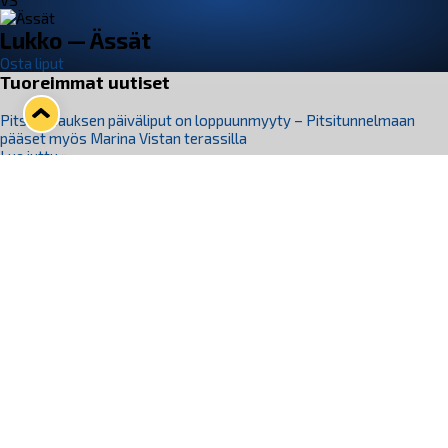
VS
Lukko — Ässät
Osta liput
Tuoreimmat uutiset
Pitsiturnauksen päiväliput on loppuunmyyty – Pitsitunnelmaan
pääset myös Marina Vistan terassilla
Lue juttu »
Lukko ja pirkanmaalainen vaatevalmistaja Nousu yhteistyöhön
Lue juttu »
Aapo Vanninen Nuorten Leijonien mukana
Lue juttu »
Rauman Lukko Oy on ostanut Marina Vista Oy:n liiketoiminnan
Raumalta
Lue juttu »
Varausviikonloppu oli kiireinen Jakub Florisille
Lue juttu »
Seuraa Lukkoa somessa