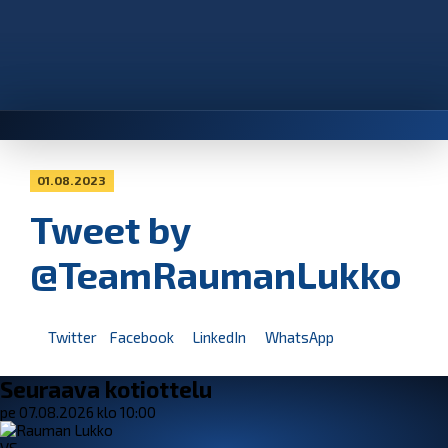
01.08.2023
Tweet by
@TeamRaumanLukko
Twitter
Facebook
LinkedIn
WhatsApp
Seuraava kotiottelu
pe 07.08.2026 klo 10:00