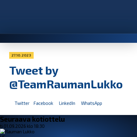
27.10.2023
Tweet by
@TeamRaumanLukko
Twitter
Facebook
LinkedIn
WhatsApp
Seuraava kotiottelu
ti 01.09.2026 klo 18:30