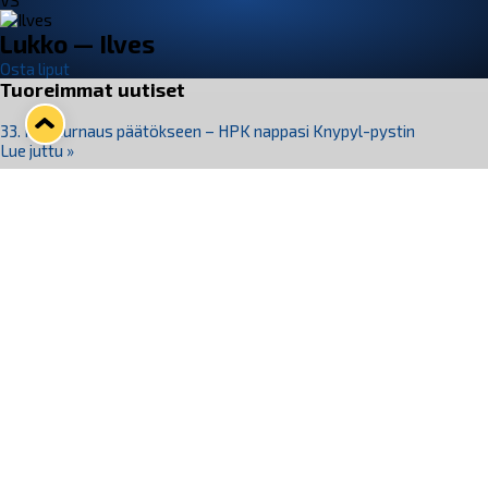
VS
Lukko — Ilves
Osta liput
Tuoreimmat uutiset
33. Pitsiturnaus päätökseen – HPK nappasi Knypyl-pystin
Lue juttu »
Otteluliput juhlakaudelle 26–27 nyt myynnissä!
Lue juttu »
Kiekko-Espoo voittaa historian ensimmäisen naisten
Pitsiturnauksen
Lue juttu »
Pitsiturnauksen päiväliput on loppuunmyyty – Pitsitunnelmaan
pääset myös Marina Vistan terassilla
Lue juttu »
Lukko ja pirkanmaalainen vaatevalmistaja Nousu yhteistyöhön
Lue juttu »
Seuraa Lukkoa somessa