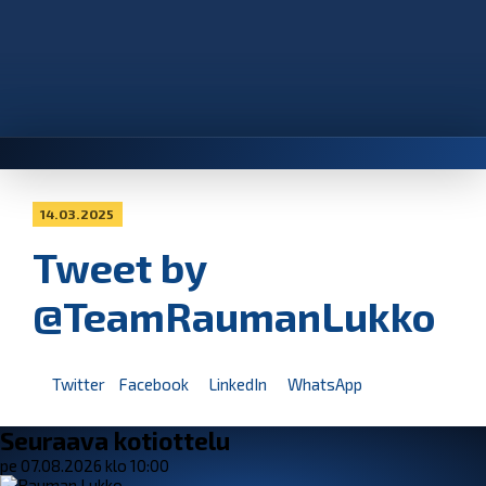
14.03.2025
Tweet by
@TeamRaumanLukko
Twitter
Facebook
LinkedIn
WhatsApp
Seuraava kotiottelu
pe 07.08.2026 klo 10:00