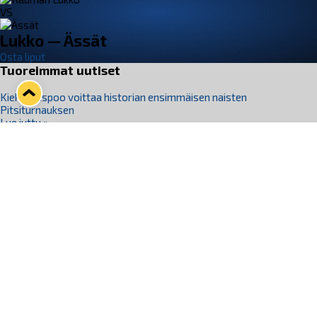
VS
Lukko — Ässät
Osta liput
Tuoreimmat uutiset
Kiekko-Espoo voittaa historian ensimmäisen naisten
Pitsiturnauksen
Lue juttu »
Pitsiturnauksen päiväliput on loppuunmyyty – Pitsitunnelmaan
pääset myös Marina Vistan terassilla
Lue juttu »
Lukko ja pirkanmaalainen vaatevalmistaja Nousu yhteistyöhön
Lue juttu »
Aapo Vanninen Nuorten Leijonien mukana
Lue juttu »
Rauman Lukko Oy on ostanut Marina Vista Oy:n liiketoiminnan
Raumalta
Lue juttu »