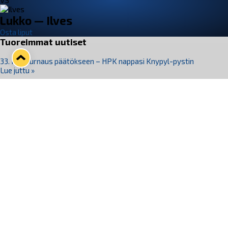
VS
Lukko — Ilves
Osta liput
Tuoreimmat uutiset
33. Pitsiturnaus päätökseen – HPK nappasi Knypyl-pystin
Lue juttu »
Otteluliput juhlakaudelle 26–27 nyt myynnissä!
Lue juttu »
Kiekko-Espoo voittaa historian ensimmäisen naisten
Pitsiturnauksen
Lue juttu »
Pitsiturnauksen päiväliput on loppuunmyyty – Pitsitunnelmaan
pääset myös Marina Vistan terassilla
Lue juttu »
Lukko ja pirkanmaalainen vaatevalmistaja Nousu yhteistyöhön
Lue juttu »
Seuraa Lukkoa somessa