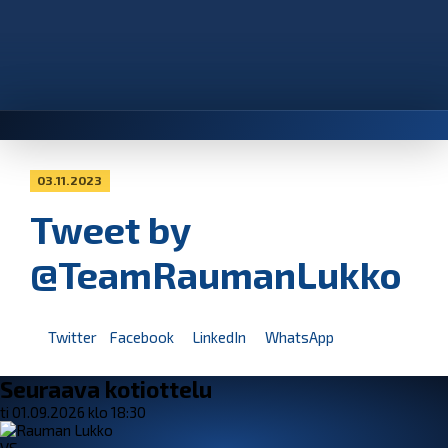
03.11.2023
Tweet by
@TeamRaumanLukko
Twitter
Facebook
LinkedIn
WhatsApp
Seuraava kotiottelu
ti 01.09.2026 klo 18:30