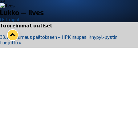
VS
Lukko — Ilves
Osta liput
Tuoreimmat uutiset
33. Pitsiturnaus päätökseen – HPK nappasi Knypyl-pystin
Lue juttu »
Otteluliput juhlakaudelle 26–27 nyt myynnissä!
Lue juttu »
Kiekko-Espoo voittaa historian ensimmäisen naisten
Pitsiturnauksen
Lue juttu »
Pitsiturnauksen päiväliput on loppuunmyyty – Pitsitunnelmaan
pääset myös Marina Vistan terassilla
Lue juttu »
Lukko ja pirkanmaalainen vaatevalmistaja Nousu yhteistyöhön
Lue juttu »
Seuraa Lukkoa somessa