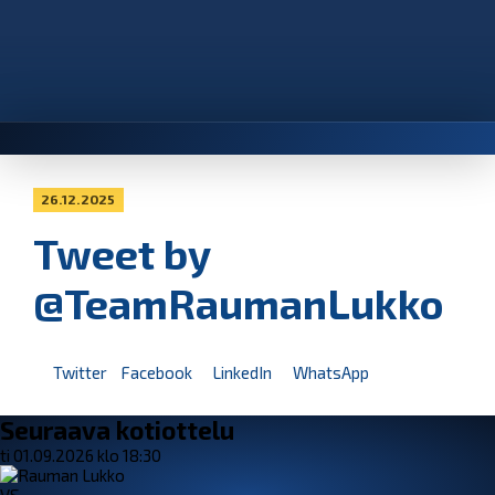
26.12.2025
Tweet by
@TeamRaumanLukko
Twitter
Facebook
LinkedIn
WhatsApp
Seuraava kotiottelu
ti 01.09.2026 klo 18:30