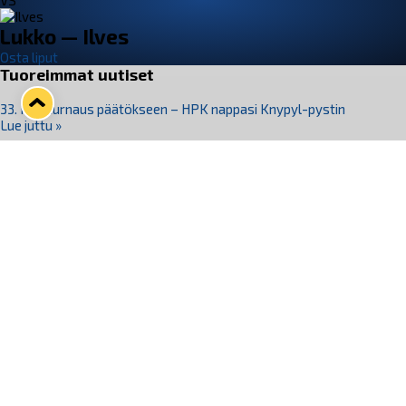
VS
Lukko — Ilves
Osta liput
Tuoreimmat uutiset
33. Pitsiturnaus päätökseen – HPK nappasi Knypyl-pystin
Lue juttu »
Otteluliput juhlakaudelle 26–27 nyt myynnissä!
Lue juttu »
Kiekko-Espoo voittaa historian ensimmäisen naisten
Pitsiturnauksen
Lue juttu »
Pitsiturnauksen päiväliput on loppuunmyyty – Pitsitunnelmaan
pääset myös Marina Vistan terassilla
Lue juttu »
Lukko ja pirkanmaalainen vaatevalmistaja Nousu yhteistyöhön
Lue juttu »
Seuraa Lukkoa somessa