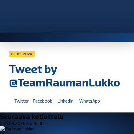
05.03.2024
Tweet by
@TeamRaumanLukko
Twitter
Facebook
LinkedIn
WhatsApp
Seuraava kotiottelu
ti 01.09.2026 klo 18:30