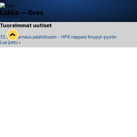
VS
Lukko — Ilves
Osta liput
Tuoreimmat uutiset
33. Pitsiturnaus päätökseen – HPK nappasi Knypyl-pystin
Lue juttu »
Otteluliput juhlakaudelle 26–27 nyt myynnissä!
Lue juttu »
Kiekko-Espoo voittaa historian ensimmäisen naisten
Pitsiturnauksen
Lue juttu »
Pitsiturnauksen päiväliput on loppuunmyyty – Pitsitunnelmaan
pääset myös Marina Vistan terassilla
Lue juttu »
Lukko ja pirkanmaalainen vaatevalmistaja Nousu yhteistyöhön
Lue juttu »
Seuraa Lukkoa somessa