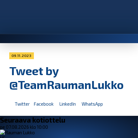
09.11.2023
Tweet by
@TeamRaumanLukko
Twitter
Facebook
LinkedIn
WhatsApp
Seuraava kotiottelu
pe 07.08.2026 klo 10:00