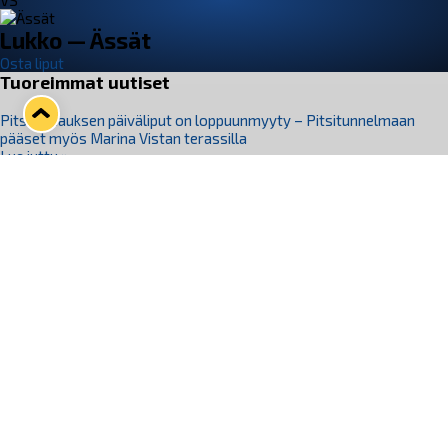
VS
Lukko — Ässät
Osta liput
Tuoreimmat uutiset
Pitsiturnauksen päiväliput on loppuunmyyty – Pitsitunnelmaan
pääset myös Marina Vistan terassilla
Lue juttu »
Lukko ja pirkanmaalainen vaatevalmistaja Nousu yhteistyöhön
Lue juttu »
Aapo Vanninen Nuorten Leijonien mukana
Lue juttu »
Rauman Lukko Oy on ostanut Marina Vista Oy:n liiketoiminnan
Raumalta
Lue juttu »
Varausviikonloppu oli kiireinen Jakub Florisille
Lue juttu »
Seuraa Lukkoa somessa