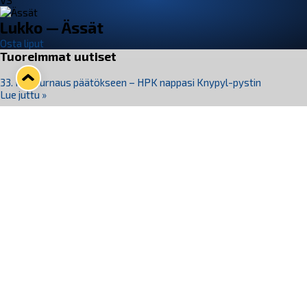
VS
Lukko — Ässät
Osta liput
Tuoreimmat uutiset
33. Pitsiturnaus päätökseen – HPK nappasi Knypyl-pystin
Lue juttu »
Otteluliput juhlakaudelle 26–27 nyt myynnissä!
Lue juttu »
Kiekko-Espoo voittaa historian ensimmäisen naisten
Pitsiturnauksen
Lue juttu »
Pitsiturnauksen päiväliput on loppuunmyyty – Pitsitunnelmaan
pääset myös Marina Vistan terassilla
Lue juttu »
Lukko ja pirkanmaalainen vaatevalmistaja Nousu yhteistyöhön
Lue juttu »
Seuraa Lukkoa somessa