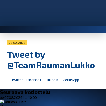
25.02.2025
Tweet by
@TeamRaumanLukko
Twitter
Facebook
LinkedIn
WhatsApp
Seuraava kotiottelu
pe 07.08.2026 klo 10:00