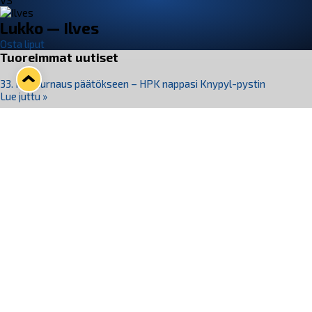
VS
Lukko — Ilves
Osta liput
Tuoreimmat uutiset
33. Pitsiturnaus päätökseen – HPK nappasi Knypyl-pystin
Lue juttu »
Otteluliput juhlakaudelle 26–27 nyt myynnissä!
Lue juttu »
Kiekko-Espoo voittaa historian ensimmäisen naisten
Pitsiturnauksen
Lue juttu »
Pitsiturnauksen päiväliput on loppuunmyyty – Pitsitunnelmaan
pääset myös Marina Vistan terassilla
Lue juttu »
Lukko ja pirkanmaalainen vaatevalmistaja Nousu yhteistyöhön
Lue juttu »
Seuraa Lukkoa somessa