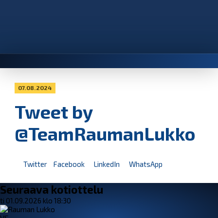
07.08.2024
Tweet by
@TeamRaumanLukko
Twitter
Facebook
LinkedIn
WhatsApp
Seuraava kotiottelu
ti 01.09.2026 klo 18:30