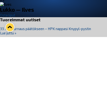
VS
Lukko — Ilves
Osta liput
Tuoreimmat uutiset
33. Pitsiturnaus päätökseen – HPK nappasi Knypyl-pystin
Lue juttu »
Otteluliput juhlakaudelle 26–27 nyt myynnissä!
Lue juttu »
Kiekko-Espoo voittaa historian ensimmäisen naisten
Pitsiturnauksen
Lue juttu »
Pitsiturnauksen päiväliput on loppuunmyyty – Pitsitunnelmaan
pääset myös Marina Vistan terassilla
Lue juttu »
Lukko ja pirkanmaalainen vaatevalmistaja Nousu yhteistyöhön
Lue juttu »
Seuraa Lukkoa somessa