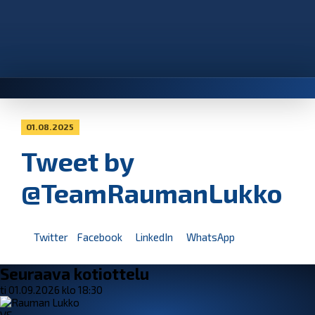
01.08.2025
Tweet by
@TeamRaumanLukko
Twitter
Facebook
LinkedIn
WhatsApp
Seuraava kotiottelu
ti 01.09.2026 klo 18:30