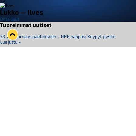
VS
Lukko — Ilves
Osta liput
Tuoreimmat uutiset
33. Pitsiturnaus päätökseen – HPK nappasi Knypyl-pystin
Lue juttu »
Otteluliput juhlakaudelle 26–27 nyt myynnissä!
Lue juttu »
Kiekko-Espoo voittaa historian ensimmäisen naisten
Pitsiturnauksen
Lue juttu »
Pitsiturnauksen päiväliput on loppuunmyyty – Pitsitunnelmaan
pääset myös Marina Vistan terassilla
Lue juttu »
Lukko ja pirkanmaalainen vaatevalmistaja Nousu yhteistyöhön
Lue juttu »
Seuraa Lukkoa somessa