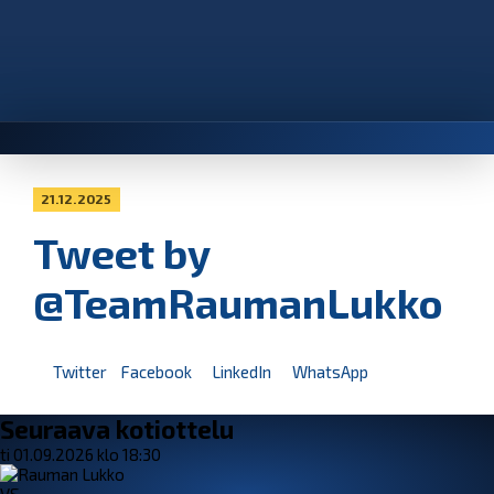
21.12.2025
Tweet by
@TeamRaumanLukko
Twitter
Facebook
LinkedIn
WhatsApp
Seuraava kotiottelu
ti 01.09.2026 klo 18:30