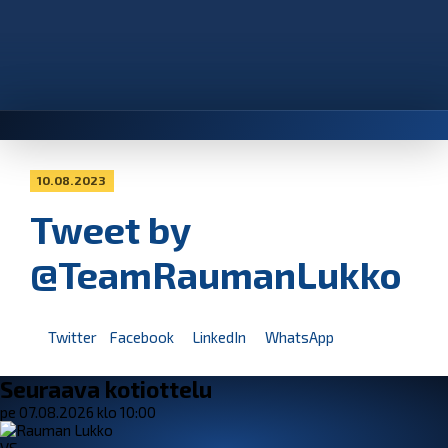
10.08.2023
Tweet by
@TeamRaumanLukko
Twitter
Facebook
LinkedIn
WhatsApp
Seuraava kotiottelu
pe 07.08.2026 klo 10:00