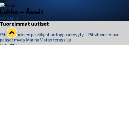
VS
Lukko — Ässät
Osta liput
Tuoreimmat uutiset
Pitsiturnauksen päiväliput on loppuunmyyty – Pitsitunnelmaan
pääset myös Marina Vistan terassilla
Lue juttu »
Lukko ja pirkanmaalainen vaatevalmistaja Nousu yhteistyöhön
Lue juttu »
Aapo Vanninen Nuorten Leijonien mukana
Lue juttu »
Rauman Lukko Oy on ostanut Marina Vista Oy:n liiketoiminnan
Raumalta
Lue juttu »
Varausviikonloppu oli kiireinen Jakub Florisille
Lue juttu »
Seuraa Lukkoa somessa