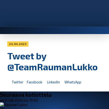
24.04.2023
Tweet by
@TeamRaumanLukko
Twitter
Facebook
LinkedIn
WhatsApp
Seuraava kotiottelu
pe 07.08.2026 klo 10:00