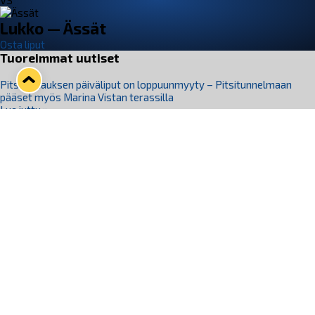
VS
Lukko — Ässät
Osta liput
Tuoreimmat uutiset
Pitsiturnauksen päiväliput on loppuunmyyty – Pitsitunnelmaan
pääset myös Marina Vistan terassilla
Lue juttu »
Lukko ja pirkanmaalainen vaatevalmistaja Nousu yhteistyöhön
Lue juttu »
Aapo Vanninen Nuorten Leijonien mukana
Lue juttu »
Rauman Lukko Oy on ostanut Marina Vista Oy:n liiketoiminnan
Raumalta
Lue juttu »
Varausviikonloppu oli kiireinen Jakub Florisille
Lue juttu »
Seuraa Lukkoa somessa