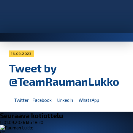
16.09.2023
Tweet by
@TeamRaumanLukko
Twitter
Facebook
LinkedIn
WhatsApp
Seuraava kotiottelu
ti 01.09.2026 klo 18:30