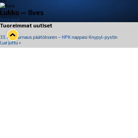
VS
Lukko — Ilves
Osta liput
Tuoreimmat uutiset
33. Pitsiturnaus päätökseen – HPK nappasi Knypyl-pystin
Lue juttu »
Otteluliput juhlakaudelle 26–27 nyt myynnissä!
Lue juttu »
Kiekko-Espoo voittaa historian ensimmäisen naisten
Pitsiturnauksen
Lue juttu »
Pitsiturnauksen päiväliput on loppuunmyyty – Pitsitunnelmaan
pääset myös Marina Vistan terassilla
Lue juttu »
Lukko ja pirkanmaalainen vaatevalmistaja Nousu yhteistyöhön
Lue juttu »
Seuraa Lukkoa somessa