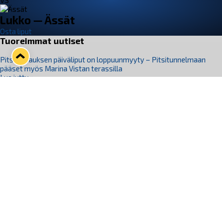
VS
Lukko — Ässät
Osta liput
Tuoreimmat uutiset
Pitsiturnauksen päiväliput on loppuunmyyty – Pitsitunnelmaan
pääset myös Marina Vistan terassilla
Lue juttu »
Lukko ja pirkanmaalainen vaatevalmistaja Nousu yhteistyöhön
Lue juttu »
Aapo Vanninen Nuorten Leijonien mukana
Lue juttu »
Rauman Lukko Oy on ostanut Marina Vista Oy:n liiketoiminnan
Raumalta
Lue juttu »
Varausviikonloppu oli kiireinen Jakub Florisille
Lue juttu »
Seuraa Lukkoa somessa