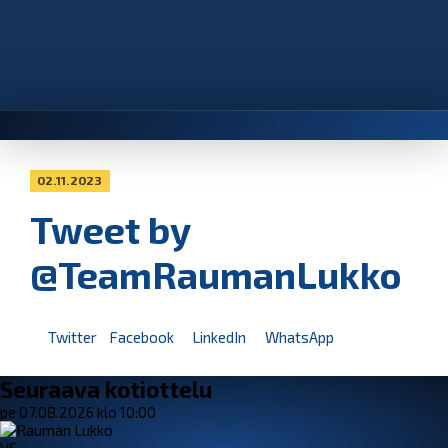
02.11.2023
Tweet by
@TeamRaumanLukko
Twitter
Facebook
LinkedIn
WhatsApp
Seuraava kotiottelu
pe 07.08.2026 klo 10:00