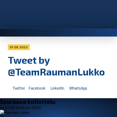
07.09.2023
Tweet by
@TeamRaumanLukko
Twitter
Facebook
LinkedIn
WhatsApp
Seuraava kotiottelu
pe 07.08.2026 klo 10:00