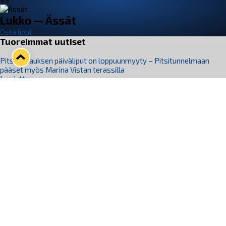
VS
Lukko — Ässät
Osta liput
Tuoreimmat uutiset
Pitsiturnauksen päiväliput on loppuunmyyty – Pitsitunnelmaan
pääset myös Marina Vistan terassilla
Lue juttu »
Lukko ja pirkanmaalainen vaatevalmistaja Nousu yhteistyöhön
Lue juttu »
Aapo Vanninen Nuorten Leijonien mukana
Lue juttu »
Rauman Lukko Oy on ostanut Marina Vista Oy:n liiketoiminnan
Raumalta
Lue juttu »
Varausviikonloppu oli kiireinen Jakub Florisille
Lue juttu »
Seuraa Lukkoa somessa