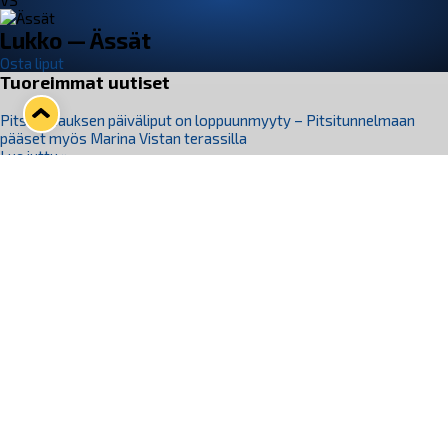
VS
Lukko — Ässät
Osta liput
Tuoreimmat uutiset
Pitsiturnauksen päiväliput on loppuunmyyty – Pitsitunnelmaan
pääset myös Marina Vistan terassilla
Lue juttu »
Lukko ja pirkanmaalainen vaatevalmistaja Nousu yhteistyöhön
Lue juttu »
Aapo Vanninen Nuorten Leijonien mukana
Lue juttu »
Rauman Lukko Oy on ostanut Marina Vista Oy:n liiketoiminnan
Raumalta
Lue juttu »
Varausviikonloppu oli kiireinen Jakub Florisille
Lue juttu »
Seuraa Lukkoa somessa