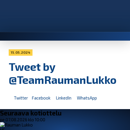
15.05.2024
Tweet by
@TeamRaumanLukko
Twitter
Facebook
LinkedIn
WhatsApp
Seuraava kotiottelu
pe 07.08.2026 klo 10:00