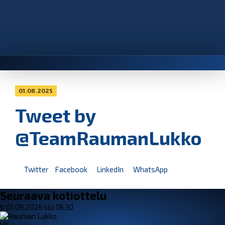
01.08.2025
Tweet by
@TeamRaumanLukko
Twitter
Facebook
LinkedIn
WhatsApp
Seuraava kotiottelu
ti 01.09.2026 klo 18:30