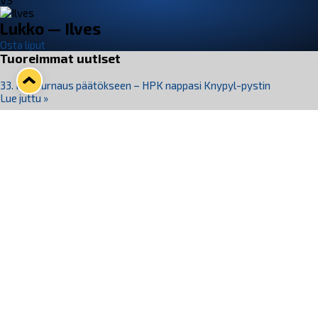
VS
Lukko — Ilves
Osta liput
Tuoreimmat uutiset
33. Pitsiturnaus päätökseen – HPK nappasi Knypyl-pystin
Lue juttu »
Otteluliput juhlakaudelle 26–27 nyt myynnissä!
Lue juttu »
Kiekko-Espoo voittaa historian ensimmäisen naisten
Pitsiturnauksen
Lue juttu »
Pitsiturnauksen päiväliput on loppuunmyyty – Pitsitunnelmaan
pääset myös Marina Vistan terassilla
Lue juttu »
Lukko ja pirkanmaalainen vaatevalmistaja Nousu yhteistyöhön
Lue juttu »
Seuraa Lukkoa somessa