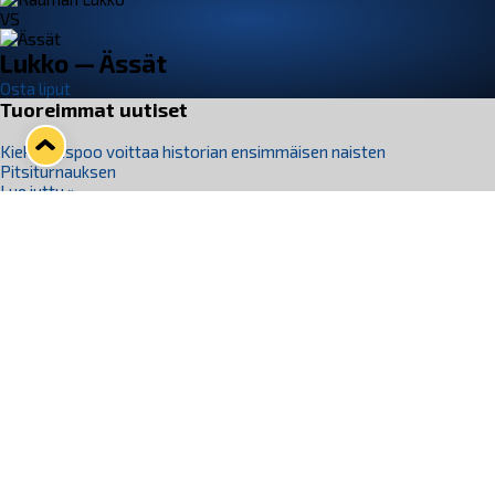
VS
Lukko — Ässät
Osta liput
Tuoreimmat uutiset
Kiekko-Espoo voittaa historian ensimmäisen naisten
Pitsiturnauksen
Lue juttu »
Pitsiturnauksen päiväliput on loppuunmyyty – Pitsitunnelmaan
pääset myös Marina Vistan terassilla
Lue juttu »
Lukko ja pirkanmaalainen vaatevalmistaja Nousu yhteistyöhön
Lue juttu »
Aapo Vanninen Nuorten Leijonien mukana
Lue juttu »
Rauman Lukko Oy on ostanut Marina Vista Oy:n liiketoiminnan
Raumalta
Lue juttu »