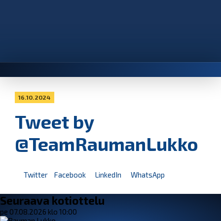
16.10.2024
Tweet by
@TeamRaumanLukko
Twitter
Facebook
LinkedIn
WhatsApp
Seuraava kotiottelu
pe 07.08.2026 klo 10:00