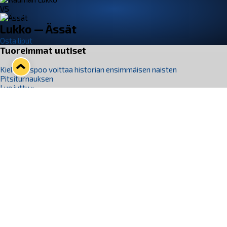
VS
Lukko — Ässät
Osta liput
Tuoreimmat uutiset
Kiekko-Espoo voittaa historian ensimmäisen naisten
Pitsiturnauksen
Lue juttu »
Pitsiturnauksen päiväliput on loppuunmyyty – Pitsitunnelmaan
pääset myös Marina Vistan terassilla
Lue juttu »
Lukko ja pirkanmaalainen vaatevalmistaja Nousu yhteistyöhön
Lue juttu »
Aapo Vanninen Nuorten Leijonien mukana
Lue juttu »
Rauman Lukko Oy on ostanut Marina Vista Oy:n liiketoiminnan
Raumalta
Lue juttu »