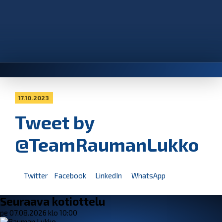
17.10.2023
Tweet by
@TeamRaumanLukko
Twitter
Facebook
LinkedIn
WhatsApp
Seuraava kotiottelu
pe 07.08.2026 klo 10:00