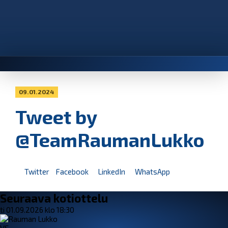
09.01.2024
Tweet by
@TeamRaumanLukko
Twitter
Facebook
LinkedIn
WhatsApp
Seuraava kotiottelu
ti 01.09.2026 klo 18:30