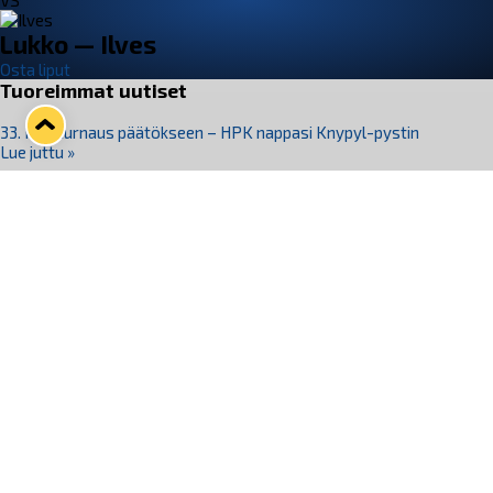
VS
Lukko — Ilves
Osta liput
Tuoreimmat uutiset
33. Pitsiturnaus päätökseen – HPK nappasi Knypyl-pystin
Lue juttu »
Otteluliput juhlakaudelle 26–27 nyt myynnissä!
Lue juttu »
Kiekko-Espoo voittaa historian ensimmäisen naisten
Pitsiturnauksen
Lue juttu »
Pitsiturnauksen päiväliput on loppuunmyyty – Pitsitunnelmaan
pääset myös Marina Vistan terassilla
Lue juttu »
Lukko ja pirkanmaalainen vaatevalmistaja Nousu yhteistyöhön
Lue juttu »
Seuraa Lukkoa somessa