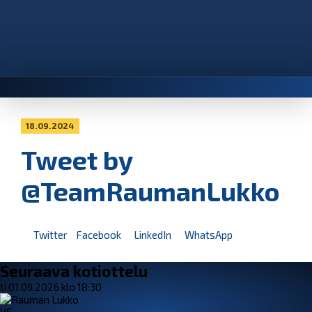
18.09.2024
Tweet by
@TeamRaumanLukko
Twitter
Facebook
LinkedIn
WhatsApp
Seuraava kotiottelu
ti 01.09.2026 klo 18:30