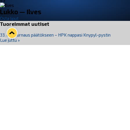
VS
Lukko — Ilves
Osta liput
Tuoreimmat uutiset
33. Pitsiturnaus päätökseen – HPK nappasi Knypyl-pystin
Lue juttu »
Otteluliput juhlakaudelle 26–27 nyt myynnissä!
Lue juttu »
Kiekko-Espoo voittaa historian ensimmäisen naisten
Pitsiturnauksen
Lue juttu »
Pitsiturnauksen päiväliput on loppuunmyyty – Pitsitunnelmaan
pääset myös Marina Vistan terassilla
Lue juttu »
Lukko ja pirkanmaalainen vaatevalmistaja Nousu yhteistyöhön
Lue juttu »
Seuraa Lukkoa somessa