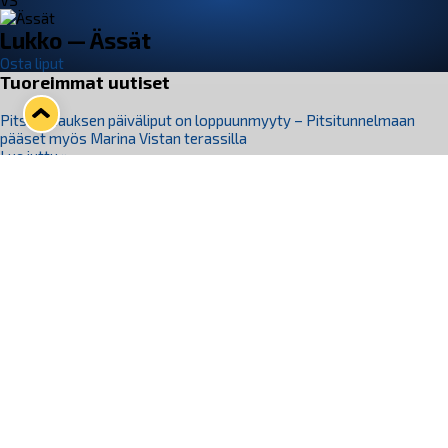
VS
Lukko — Ässät
Osta liput
Tuoreimmat uutiset
Pitsiturnauksen päiväliput on loppuunmyyty – Pitsitunnelmaan
pääset myös Marina Vistan terassilla
Lue juttu »
Lukko ja pirkanmaalainen vaatevalmistaja Nousu yhteistyöhön
Lue juttu »
Aapo Vanninen Nuorten Leijonien mukana
Lue juttu »
Rauman Lukko Oy on ostanut Marina Vista Oy:n liiketoiminnan
Raumalta
Lue juttu »
Varausviikonloppu oli kiireinen Jakub Florisille
Lue juttu »
Seuraa Lukkoa somessa