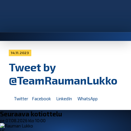
14.11.2023
Tweet by
@TeamRaumanLukko
Twitter
Facebook
LinkedIn
WhatsApp
Seuraava kotiottelu
pe 07.08.2026 klo 10:00