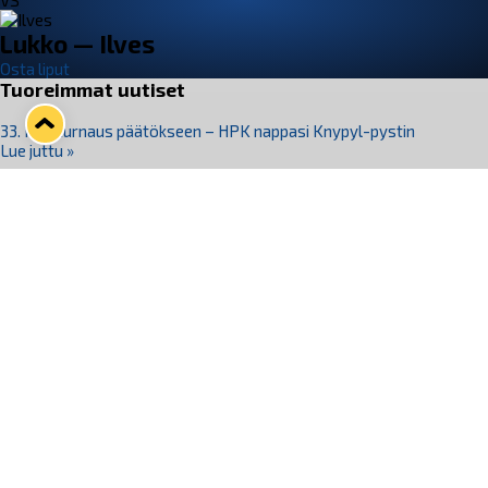
VS
Lukko — Ilves
Osta liput
Tuoreimmat uutiset
33. Pitsiturnaus päätökseen – HPK nappasi Knypyl-pystin
Lue juttu »
Otteluliput juhlakaudelle 26–27 nyt myynnissä!
Lue juttu »
Kiekko-Espoo voittaa historian ensimmäisen naisten
Pitsiturnauksen
Lue juttu »
Pitsiturnauksen päiväliput on loppuunmyyty – Pitsitunnelmaan
pääset myös Marina Vistan terassilla
Lue juttu »
Lukko ja pirkanmaalainen vaatevalmistaja Nousu yhteistyöhön
Lue juttu »
Seuraa Lukkoa somessa