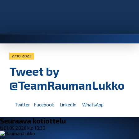
27.10.2023
Tweet by
@TeamRaumanLukko
Twitter
Facebook
LinkedIn
WhatsApp
Seuraava kotiottelu
ti 01.09.2026 klo 18:30