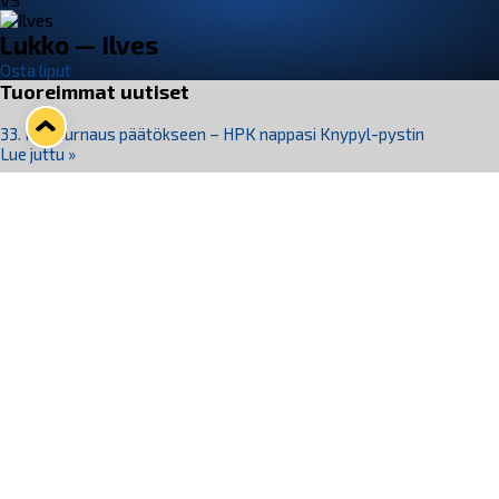
VS
Lukko — Ilves
Osta liput
Tuoreimmat uutiset
33. Pitsiturnaus päätökseen – HPK nappasi Knypyl-pystin
Lue juttu »
Otteluliput juhlakaudelle 26–27 nyt myynnissä!
Lue juttu »
Kiekko-Espoo voittaa historian ensimmäisen naisten
Pitsiturnauksen
Lue juttu »
Pitsiturnauksen päiväliput on loppuunmyyty – Pitsitunnelmaan
pääset myös Marina Vistan terassilla
Lue juttu »
Lukko ja pirkanmaalainen vaatevalmistaja Nousu yhteistyöhön
Lue juttu »
Seuraa Lukkoa somessa