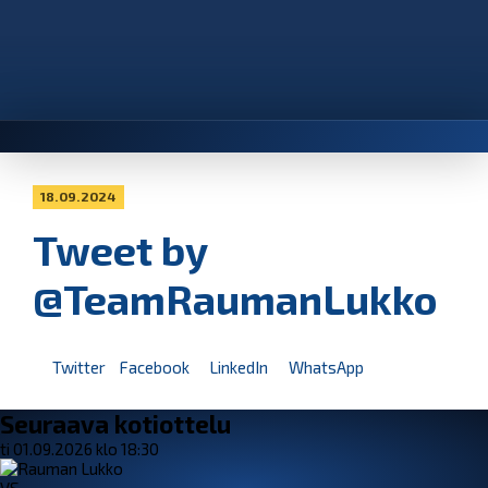
18.09.2024
Tweet by
@TeamRaumanLukko
Twitter
Facebook
LinkedIn
WhatsApp
Seuraava kotiottelu
ti 01.09.2026 klo 18:30