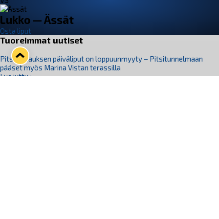
VS
Lukko — Ässät
Osta liput
Tuoreimmat uutiset
Pitsiturnauksen päiväliput on loppuunmyyty – Pitsitunnelmaan
pääset myös Marina Vistan terassilla
Lue juttu »
Lukko ja pirkanmaalainen vaatevalmistaja Nousu yhteistyöhön
Lue juttu »
Aapo Vanninen Nuorten Leijonien mukana
Lue juttu »
Rauman Lukko Oy on ostanut Marina Vista Oy:n liiketoiminnan
Raumalta
Lue juttu »
Varausviikonloppu oli kiireinen Jakub Florisille
Lue juttu »
Seuraa Lukkoa somessa