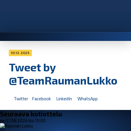
10.12.2025
Tweet by
@TeamRaumanLukko
Twitter
Facebook
LinkedIn
WhatsApp
Seuraava kotiottelu
pe 07.08.2026 klo 10:00