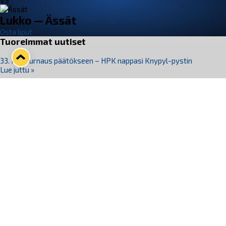
VS
Lukko — Ässät
Osta liput
Tuoreimmat uutiset
33. Pitsiturnaus päätökseen – HPK nappasi Knypyl-pystin
Lue juttu »
Otteluliput juhlakaudelle 26–27 nyt myynnissä!
Lue juttu »
Kiekko-Espoo voittaa historian ensimmäisen naisten
Pitsiturnauksen
Lue juttu »
Pitsiturnauksen päiväliput on loppuunmyyty – Pitsitunnelmaan
pääset myös Marina Vistan terassilla
Lue juttu »
Lukko ja pirkanmaalainen vaatevalmistaja Nousu yhteistyöhön
Lue juttu »
Seuraa Lukkoa somessa