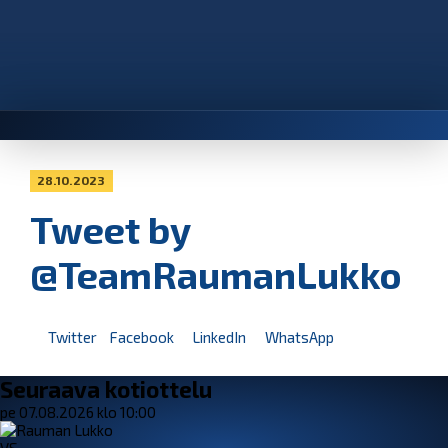
28.10.2023
Tweet by
@TeamRaumanLukko
Twitter
Facebook
LinkedIn
WhatsApp
Seuraava kotiottelu
pe 07.08.2026 klo 10:00