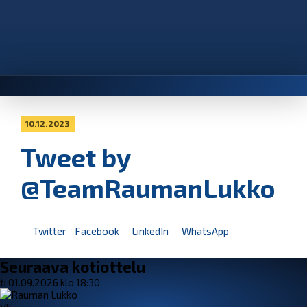
10.12.2023
Tweet by
@TeamRaumanLukko
Twitter
Facebook
LinkedIn
WhatsApp
Seuraava kotiottelu
ti 01.09.2026 klo 18:30