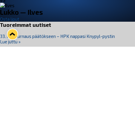
VS
Lukko — Ilves
Osta liput
Tuoreimmat uutiset
33. Pitsiturnaus päätökseen – HPK nappasi Knypyl-pystin
Lue juttu »
Otteluliput juhlakaudelle 26–27 nyt myynnissä!
Lue juttu »
Kiekko-Espoo voittaa historian ensimmäisen naisten
Pitsiturnauksen
Lue juttu »
Pitsiturnauksen päiväliput on loppuunmyyty – Pitsitunnelmaan
pääset myös Marina Vistan terassilla
Lue juttu »
Lukko ja pirkanmaalainen vaatevalmistaja Nousu yhteistyöhön
Lue juttu »
Seuraa Lukkoa somessa