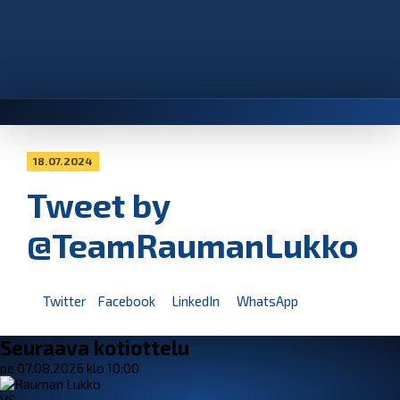
18.07.2024
Tweet by
@TeamRaumanLukko
Twitter
Facebook
LinkedIn
WhatsApp
Seuraava kotiottelu
pe 07.08.2026 klo 10:00