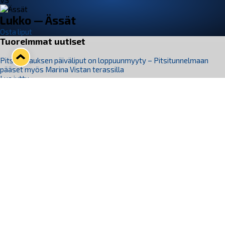
VS
Lukko — Ässät
Osta liput
Tuoreimmat uutiset
Pitsiturnauksen päiväliput on loppuunmyyty – Pitsitunnelmaan
pääset myös Marina Vistan terassilla
Lue juttu »
Lukko ja pirkanmaalainen vaatevalmistaja Nousu yhteistyöhön
Lue juttu »
Aapo Vanninen Nuorten Leijonien mukana
Lue juttu »
Rauman Lukko Oy on ostanut Marina Vista Oy:n liiketoiminnan
Raumalta
Lue juttu »
Varausviikonloppu oli kiireinen Jakub Florisille
Lue juttu »
Seuraa Lukkoa somessa