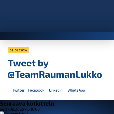
09.01.2024
Tweet by
@TeamRaumanLukko
Twitter
Facebook
LinkedIn
WhatsApp
Seuraava kotiottelu
pe 07.08.2026 klo 10:00