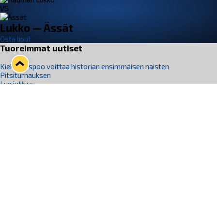
VS
Lukko — Ässät
Osta liput
Tuoreimmat uutiset
Kiekko-Espoo voittaa historian ensimmäisen naisten
Pitsiturnauksen
Lue juttu »
Pitsiturnauksen päiväliput on loppuunmyyty – Pitsitunnelmaan
pääset myös Marina Vistan terassilla
Lue juttu »
Lukko ja pirkanmaalainen vaatevalmistaja Nousu yhteistyöhön
Lue juttu »
Aapo Vanninen Nuorten Leijonien mukana
Lue juttu »
Rauman Lukko Oy on ostanut Marina Vista Oy:n liiketoiminnan
Raumalta
Lue juttu »