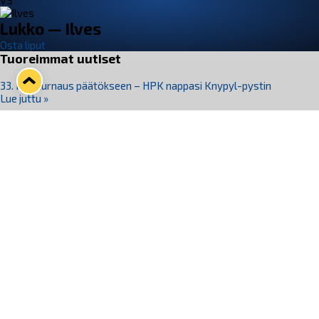
VS
Lukko — Ilves
Osta liput
Tuoreimmat uutiset
33. Pitsiturnaus päätökseen – HPK nappasi Knypyl-pystin
Lue juttu »
Otteluliput juhlakaudelle 26–27 nyt myynnissä!
Lue juttu »
Kiekko-Espoo voittaa historian ensimmäisen naisten
Pitsiturnauksen
Lue juttu »
Pitsiturnauksen päiväliput on loppuunmyyty – Pitsitunnelmaan
pääset myös Marina Vistan terassilla
Lue juttu »
Lukko ja pirkanmaalainen vaatevalmistaja Nousu yhteistyöhön
Lue juttu »
Seuraa Lukkoa somessa