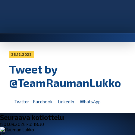
28.12.2023
Tweet by
@TeamRaumanLukko
Twitter
Facebook
LinkedIn
WhatsApp
Seuraava kotiottelu
ti 01.09.2026 klo 18:30