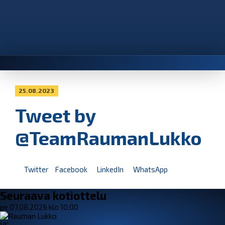
25.08.2023
Tweet by
@TeamRaumanLukko
Twitter
Facebook
LinkedIn
WhatsApp
Seuraava kotiottelu
pe 07.08.2026 klo 10:00