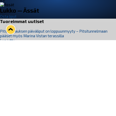
VS
Lukko — Ässät
Osta liput
Tuoreimmat uutiset
Pitsiturnauksen päiväliput on loppuunmyyty – Pitsitunnelmaan
pääset myös Marina Vistan terassilla
Lue juttu »
Lukko ja pirkanmaalainen vaatevalmistaja Nousu yhteistyöhön
Lue juttu »
Aapo Vanninen Nuorten Leijonien mukana
Lue juttu »
Rauman Lukko Oy on ostanut Marina Vista Oy:n liiketoiminnan
Raumalta
Lue juttu »
Varausviikonloppu oli kiireinen Jakub Florisille
Lue juttu »
Seuraa Lukkoa somessa