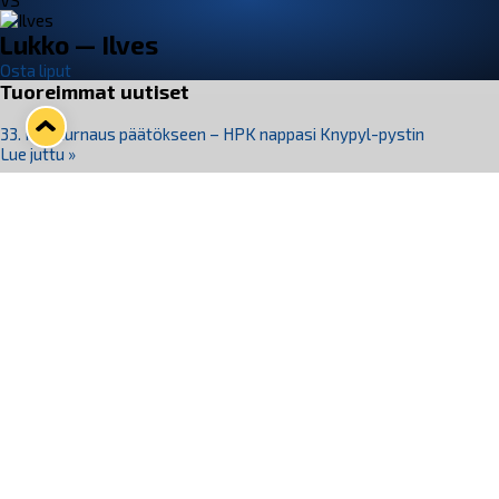
VS
Lukko — Ilves
Osta liput
Tuoreimmat uutiset
33. Pitsiturnaus päätökseen – HPK nappasi Knypyl-pystin
Lue juttu »
Otteluliput juhlakaudelle 26–27 nyt myynnissä!
Lue juttu »
Kiekko-Espoo voittaa historian ensimmäisen naisten
Pitsiturnauksen
Lue juttu »
Pitsiturnauksen päiväliput on loppuunmyyty – Pitsitunnelmaan
pääset myös Marina Vistan terassilla
Lue juttu »
Lukko ja pirkanmaalainen vaatevalmistaja Nousu yhteistyöhön
Lue juttu »
Seuraa Lukkoa somessa