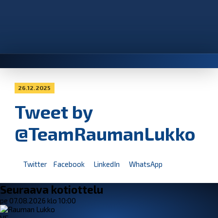
26.12.2025
Tweet by
@TeamRaumanLukko
Twitter
Facebook
LinkedIn
WhatsApp
Seuraava kotiottelu
pe 07.08.2026 klo 10:00