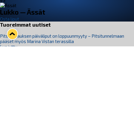
VS
Lukko — Ässät
Osta liput
Tuoreimmat uutiset
Pitsiturnauksen päiväliput on loppuunmyyty – Pitsitunnelmaan
pääset myös Marina Vistan terassilla
Lue juttu »
Lukko ja pirkanmaalainen vaatevalmistaja Nousu yhteistyöhön
Lue juttu »
Aapo Vanninen Nuorten Leijonien mukana
Lue juttu »
Rauman Lukko Oy on ostanut Marina Vista Oy:n liiketoiminnan
Raumalta
Lue juttu »
Varausviikonloppu oli kiireinen Jakub Florisille
Lue juttu »
Seuraa Lukkoa somessa