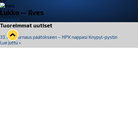
VS
Lukko — Ilves
Osta liput
Tuoreimmat uutiset
33. Pitsiturnaus päätökseen – HPK nappasi Knypyl-pystin
Lue juttu »
Otteluliput juhlakaudelle 26–27 nyt myynnissä!
Lue juttu »
Kiekko-Espoo voittaa historian ensimmäisen naisten
Pitsiturnauksen
Lue juttu »
Pitsiturnauksen päiväliput on loppuunmyyty – Pitsitunnelmaan
pääset myös Marina Vistan terassilla
Lue juttu »
Lukko ja pirkanmaalainen vaatevalmistaja Nousu yhteistyöhön
Lue juttu »
Seuraa Lukkoa somessa