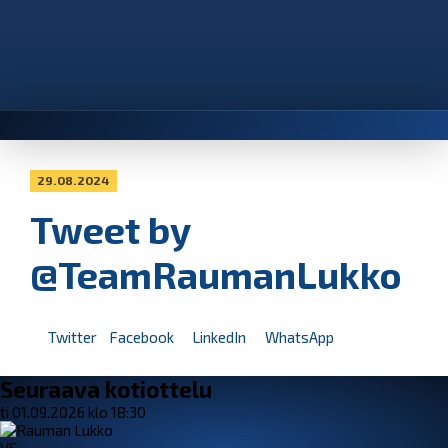
29.08.2024
Tweet by
@TeamRaumanLukko
Twitter
Facebook
LinkedIn
WhatsApp
Seuraava kotiottelu
ti 01.09.2026 klo 18:30