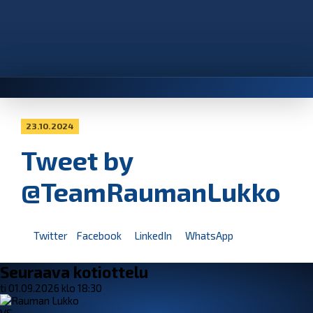
23.10.2024
Tweet by
@TeamRaumanLukko
Twitter
Facebook
LinkedIn
WhatsApp
Seuraava kotiottelu
ti 01.09.2026 klo 18:30