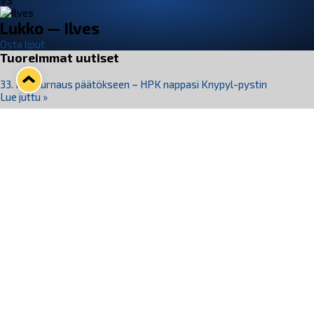
VS
Lukko — Ilves
Osta liput
Tuoreimmat uutiset
33. Pitsiturnaus päätökseen – HPK nappasi Knypyl-pystin
Lue juttu »
Otteluliput juhlakaudelle 26–27 nyt myynnissä!
Lue juttu »
Kiekko-Espoo voittaa historian ensimmäisen naisten
Pitsiturnauksen
Lue juttu »
Pitsiturnauksen päiväliput on loppuunmyyty – Pitsitunnelmaan
pääset myös Marina Vistan terassilla
Lue juttu »
Lukko ja pirkanmaalainen vaatevalmistaja Nousu yhteistyöhön
Lue juttu »
Seuraa Lukkoa somessa