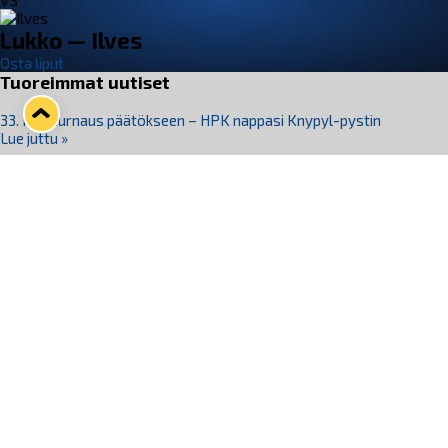
VS
Lukko — Ilves
Osta liput
Tuoreimmat uutiset
33. Pitsiturnaus päätökseen – HPK nappasi Knypyl-pystin
Lue juttu »
Otteluliput juhlakaudelle 26–27 nyt myynnissä!
Lue juttu »
Kiekko-Espoo voittaa historian ensimmäisen naisten
Pitsiturnauksen
Lue juttu »
Pitsiturnauksen päiväliput on loppuunmyyty – Pitsitunnelmaan
pääset myös Marina Vistan terassilla
Lue juttu »
Lukko ja pirkanmaalainen vaatevalmistaja Nousu yhteistyöhön
Lue juttu »
Seuraa Lukkoa somessa