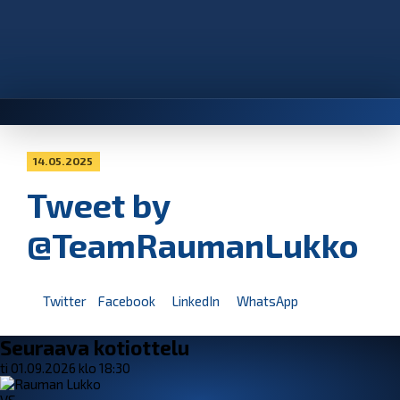
14.05.2025
Tweet by
@TeamRaumanLukko
Twitter
Facebook
LinkedIn
WhatsApp
Seuraava kotiottelu
ti 01.09.2026 klo 18:30