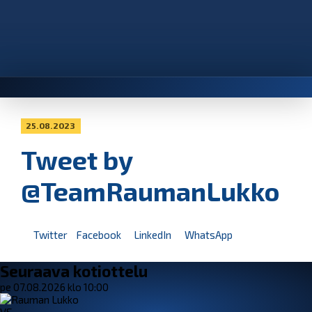
25.08.2023
Tweet by
@TeamRaumanLukko
Twitter
Facebook
LinkedIn
WhatsApp
Seuraava kotiottelu
pe 07.08.2026 klo 10:00