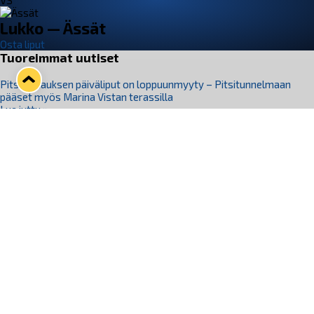
VS
Lukko — Ässät
Osta liput
Tuoreimmat uutiset
Pitsiturnauksen päiväliput on loppuunmyyty – Pitsitunnelmaan
pääset myös Marina Vistan terassilla
Lue juttu »
Lukko ja pirkanmaalainen vaatevalmistaja Nousu yhteistyöhön
Lue juttu »
Aapo Vanninen Nuorten Leijonien mukana
Lue juttu »
Rauman Lukko Oy on ostanut Marina Vista Oy:n liiketoiminnan
Raumalta
Lue juttu »
Varausviikonloppu oli kiireinen Jakub Florisille
Lue juttu »
Seuraa Lukkoa somessa