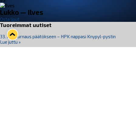
VS
Lukko — Ilves
Osta liput
Tuoreimmat uutiset
33. Pitsiturnaus päätökseen – HPK nappasi Knypyl-pystin
Lue juttu »
Otteluliput juhlakaudelle 26–27 nyt myynnissä!
Lue juttu »
Kiekko-Espoo voittaa historian ensimmäisen naisten
Pitsiturnauksen
Lue juttu »
Pitsiturnauksen päiväliput on loppuunmyyty – Pitsitunnelmaan
pääset myös Marina Vistan terassilla
Lue juttu »
Lukko ja pirkanmaalainen vaatevalmistaja Nousu yhteistyöhön
Lue juttu »
Seuraa Lukkoa somessa