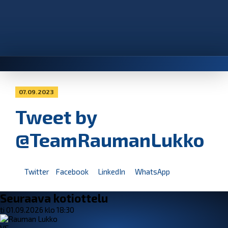
07.09.2023
Tweet by
@TeamRaumanLukko
Twitter
Facebook
LinkedIn
WhatsApp
Seuraava kotiottelu
ti 01.09.2026 klo 18:30