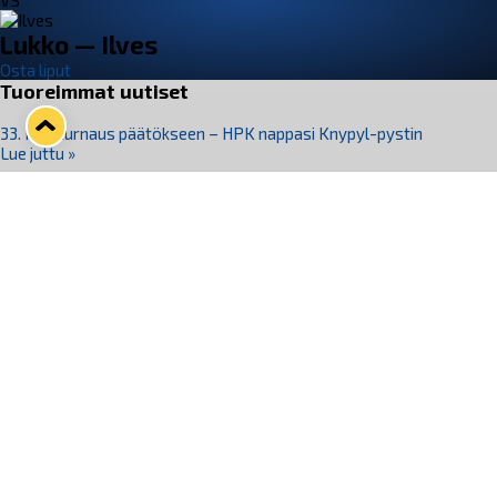
VS
Lukko — Ilves
Osta liput
Tuoreimmat uutiset
33. Pitsiturnaus päätökseen – HPK nappasi Knypyl-pystin
Lue juttu »
Otteluliput juhlakaudelle 26–27 nyt myynnissä!
Lue juttu »
Kiekko-Espoo voittaa historian ensimmäisen naisten
Pitsiturnauksen
Lue juttu »
Pitsiturnauksen päiväliput on loppuunmyyty – Pitsitunnelmaan
pääset myös Marina Vistan terassilla
Lue juttu »
Lukko ja pirkanmaalainen vaatevalmistaja Nousu yhteistyöhön
Lue juttu »
Seuraa Lukkoa somessa