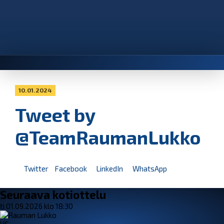
10.01.2024
Tweet by
@TeamRaumanLukko
Twitter
Facebook
LinkedIn
WhatsApp
Seuraava kotiottelu
ti 01.09.2026 klo 18:30