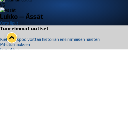
VS
Lukko — Ässät
Osta liput
Tuoreimmat uutiset
Kiekko-Espoo voittaa historian ensimmäisen naisten
Pitsiturnauksen
Lue juttu »
Pitsiturnauksen päiväliput on loppuunmyyty – Pitsitunnelmaan
pääset myös Marina Vistan terassilla
Lue juttu »
Lukko ja pirkanmaalainen vaatevalmistaja Nousu yhteistyöhön
Lue juttu »
Aapo Vanninen Nuorten Leijonien mukana
Lue juttu »
Rauman Lukko Oy on ostanut Marina Vista Oy:n liiketoiminnan
Raumalta
Lue juttu »