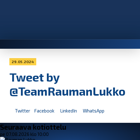
29.05.2024
Tweet by
@TeamRaumanLukko
Twitter
Facebook
LinkedIn
WhatsApp
Seuraava kotiottelu
pe 07.08.2026 klo 10:00