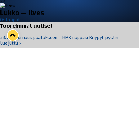
VS
Lukko — Ilves
Osta liput
Tuoreimmat uutiset
33. Pitsiturnaus päätökseen – HPK nappasi Knypyl-pystin
Lue juttu »
Otteluliput juhlakaudelle 26–27 nyt myynnissä!
Lue juttu »
Kiekko-Espoo voittaa historian ensimmäisen naisten
Pitsiturnauksen
Lue juttu »
Pitsiturnauksen päiväliput on loppuunmyyty – Pitsitunnelmaan
pääset myös Marina Vistan terassilla
Lue juttu »
Lukko ja pirkanmaalainen vaatevalmistaja Nousu yhteistyöhön
Lue juttu »
Seuraa Lukkoa somessa