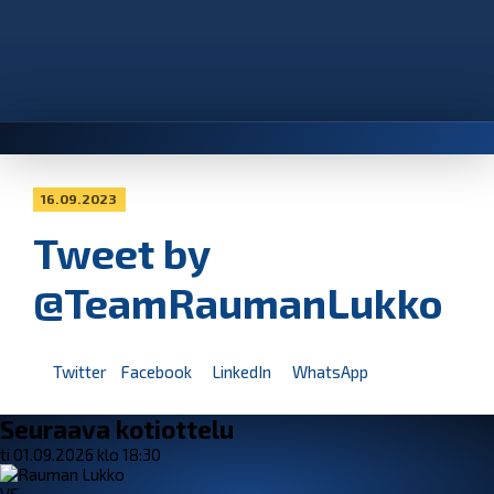
16.09.2023
Tweet by
@TeamRaumanLukko
Twitter
Facebook
LinkedIn
WhatsApp
Seuraava kotiottelu
ti 01.09.2026 klo 18:30