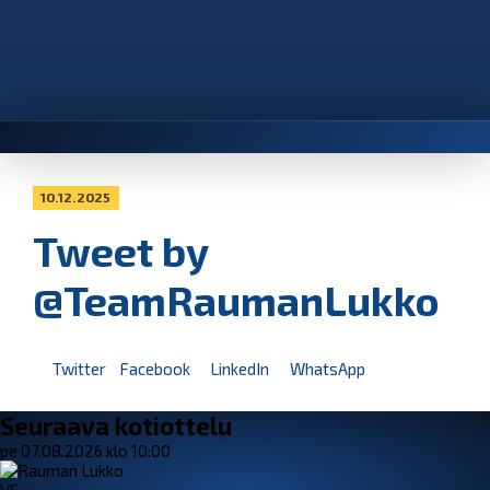
10.12.2025
Tweet by
@TeamRaumanLukko
Twitter
Facebook
LinkedIn
WhatsApp
Seuraava kotiottelu
pe 07.08.2026 klo 10:00