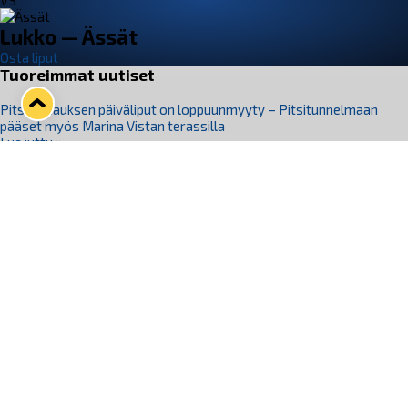
VS
Lukko — Ässät
Osta liput
Tuoreimmat uutiset
Pitsiturnauksen päiväliput on loppuunmyyty – Pitsitunnelmaan
pääset myös Marina Vistan terassilla
Lue juttu »
Lukko ja pirkanmaalainen vaatevalmistaja Nousu yhteistyöhön
Lue juttu »
Aapo Vanninen Nuorten Leijonien mukana
Lue juttu »
Rauman Lukko Oy on ostanut Marina Vista Oy:n liiketoiminnan
Raumalta
Lue juttu »
Varausviikonloppu oli kiireinen Jakub Florisille
Lue juttu »
Seuraa Lukkoa somessa