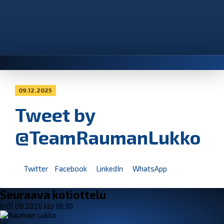
09.12.2025
Tweet by
@TeamRaumanLukko
Twitter
Facebook
LinkedIn
WhatsApp
Seuraava kotiottelu
ti 01.09.2026 klo 18:30