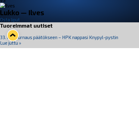
VS
Lukko — Ilves
Osta liput
Tuoreimmat uutiset
33. Pitsiturnaus päätökseen – HPK nappasi Knypyl-pystin
Lue juttu »
Otteluliput juhlakaudelle 26–27 nyt myynnissä!
Lue juttu »
Kiekko-Espoo voittaa historian ensimmäisen naisten
Pitsiturnauksen
Lue juttu »
Pitsiturnauksen päiväliput on loppuunmyyty – Pitsitunnelmaan
pääset myös Marina Vistan terassilla
Lue juttu »
Lukko ja pirkanmaalainen vaatevalmistaja Nousu yhteistyöhön
Lue juttu »
Seuraa Lukkoa somessa