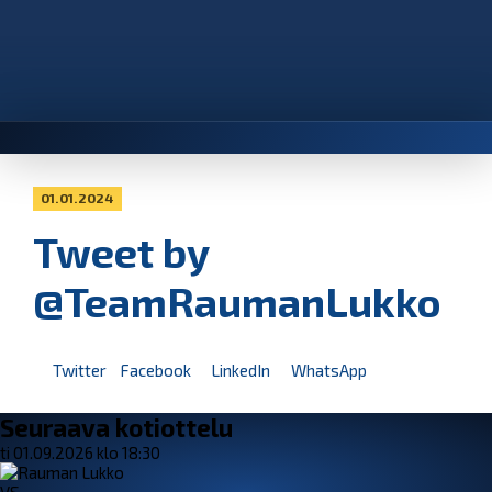
01.01.2024
Tweet by
@TeamRaumanLukko
Twitter
Facebook
LinkedIn
WhatsApp
Seuraava kotiottelu
ti 01.09.2026 klo 18:30