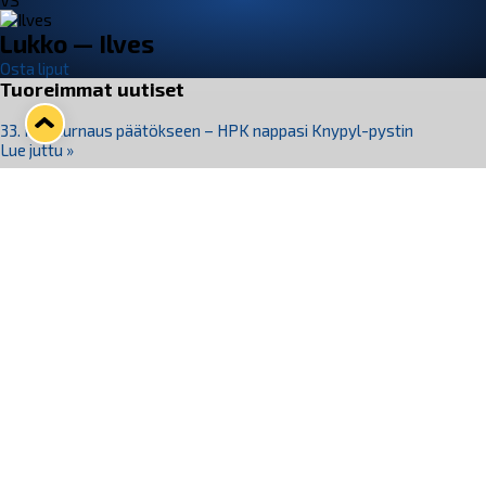
VS
Lukko — Ilves
Osta liput
Tuoreimmat uutiset
33. Pitsiturnaus päätökseen – HPK nappasi Knypyl-pystin
Lue juttu »
Otteluliput juhlakaudelle 26–27 nyt myynnissä!
Lue juttu »
Kiekko-Espoo voittaa historian ensimmäisen naisten
Pitsiturnauksen
Lue juttu »
Pitsiturnauksen päiväliput on loppuunmyyty – Pitsitunnelmaan
pääset myös Marina Vistan terassilla
Lue juttu »
Lukko ja pirkanmaalainen vaatevalmistaja Nousu yhteistyöhön
Lue juttu »
Seuraa Lukkoa somessa