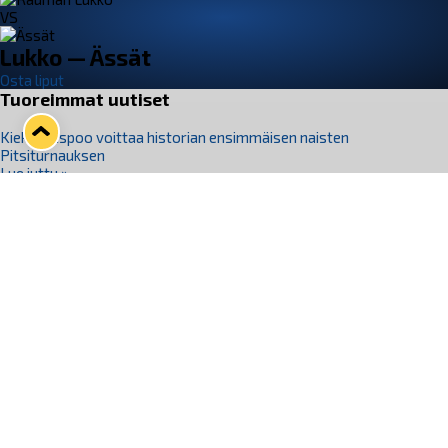
VS
Lukko — Ässät
Osta liput
Tuoreimmat uutiset
Kiekko-Espoo voittaa historian ensimmäisen naisten
Pitsiturnauksen
Lue juttu »
Pitsiturnauksen päiväliput on loppuunmyyty – Pitsitunnelmaan
pääset myös Marina Vistan terassilla
Lue juttu »
Lukko ja pirkanmaalainen vaatevalmistaja Nousu yhteistyöhön
Lue juttu »
Aapo Vanninen Nuorten Leijonien mukana
Lue juttu »
Rauman Lukko Oy on ostanut Marina Vista Oy:n liiketoiminnan
Raumalta
Lue juttu »